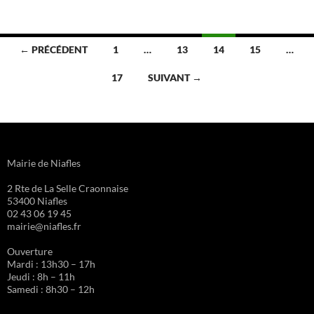
← PRÉCÉDENT
1
…
13
14
15
…
Navigation
17
SUIVANT →
des
articles
Mairie de Niafles
2 Rte de La Selle Craonnaise
53400 Niafles
02 43 06 19 45
mairie@niafles.fr
Ouverture
Mardi : 13h30 – 17h
Jeudi : 8h – 11h
Samedi : 8h30 – 12h