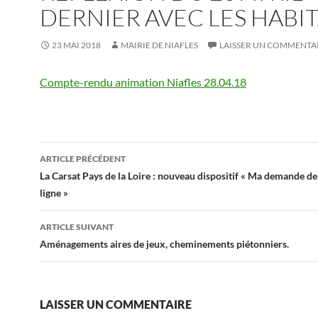
DERNIER AVEC LES HABI
23 MAI 2018
MAIRIE DE NIAFLES
LAISSER UN COMMENTA
Compte-rendu animation Niafles 28.04.18
ARTICLE PRÉCÉDENT
Navigation
La Carsat Pays de la Loire : nouveau dispositif « Ma demande de 
ligne »
des
articles
ARTICLE SUIVANT
Aménagements aires de jeux, cheminements piétonniers.
LAISSER UN COMMENTAIRE