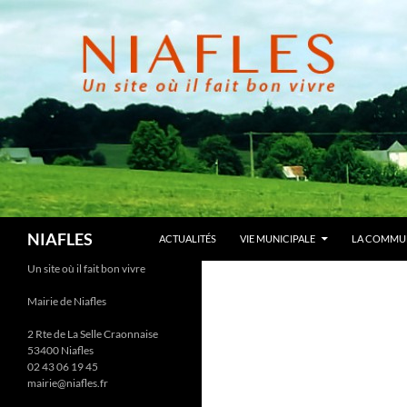
Aller
au
contenu
Recherche
NIAFLES
ACTUALITÉS
VIE MUNICIPALE
LA COMMU
Un site où il fait bon vivre
Mairie de Niafles
2 Rte de La Selle Craonnaise
53400 Niafles
02 43 06 19 45
mairie@niafles.fr