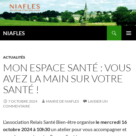
Aller
au
contenu
Recherche
NIAFLES
MENU
PRINCI
ACTUALITÉS
MON ESPACE SANTÉ : VOUS
AVEZ LA MAIN SUR VOTRE
SANTÉ !
7 OCTOBRE 2024
MAIRIE DE NIAFLES
LAISSER UN
COMMENTAIRE
L’association Relais Santé Bien-être organise
le mercredi 16
octobre 2024
à 10h30
un atelier pour vous accompagner et