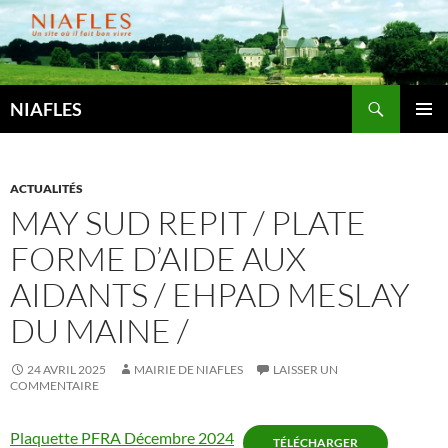
Aller
au
contenu
Recherche
NIAFLES
MENU
PRINCI
ACTUALITÉS
MAY SUD REPIT / PLATE
FORME D’AIDE AUX
AIDANTS / EHPAD MESLAY
DU MAINE /
24 AVRIL 2025
MAIRIE DE NIAFLES
LAISSER UN
COMMENTAIRE
Plaquette PFRA Décembre 2024
TÉLÉCHARGER