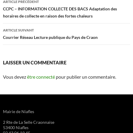
ARTICLE PRÉCÉDENT
Navigation
CCPC – INFORMATION COLLECTE DES BACS Adaptation des
horaires de collecte en raison des fortes chaleurs
des
articles
ARTICLE SUIVANT
Courrier Réseau Lecture publique du Pays de Craon
LAISSER UN COMMENTAIRE
Vous devez
être connecté
pour publier un commentaire.
Mairie de Niafles
2 Rte de La Selle Craonnaise
53400 Niafles
02 43 06 19 45