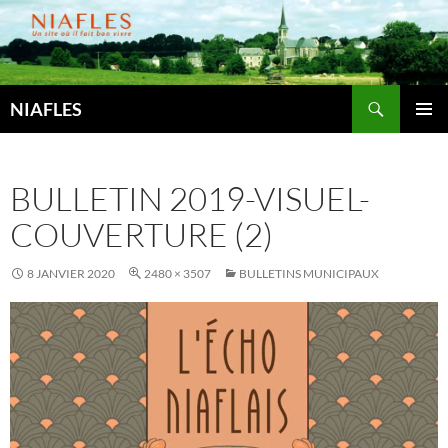
Aller
au
contenu
Recherche
NIAFLES
MENU
PRINCI
BULLETIN 2019-VISUEL-
COUVERTURE (2)
8 JANVIER 2020
2480 × 3507
BULLETINS MUNICIPAUX