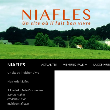
Aller
au
contenu
Recherche
NIAFLES
ACTUALITÉS
VIE MUNICIPALE
LA COMMUN
Un site où il fait bon vivre
Mairie de Niafles
2 Rte de La Selle Craonnaise
53400 Niafles
02 43 06 19 45
mairie@niafles.fr