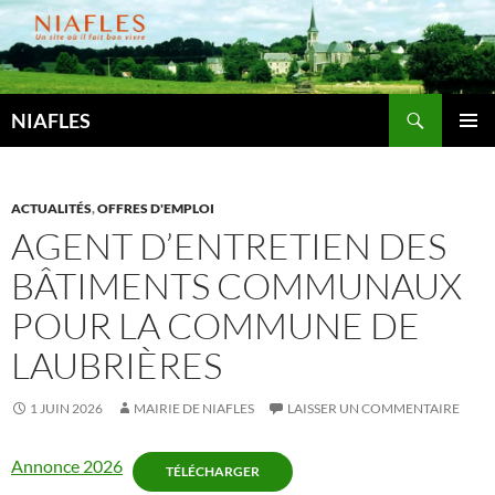
Aller
au
contenu
Recherche
NIAFLES
MENU
PRINCI
ACTUALITÉS
,
OFFRES D'EMPLOI
AGENT D’ENTRETIEN DES
BÂTIMENTS COMMUNAUX
POUR LA COMMUNE DE
LAUBRIÈRES
1 JUIN 2026
MAIRIE DE NIAFLES
LAISSER UN COMMENTAIRE
Annonce 2026
TÉLÉCHARGER